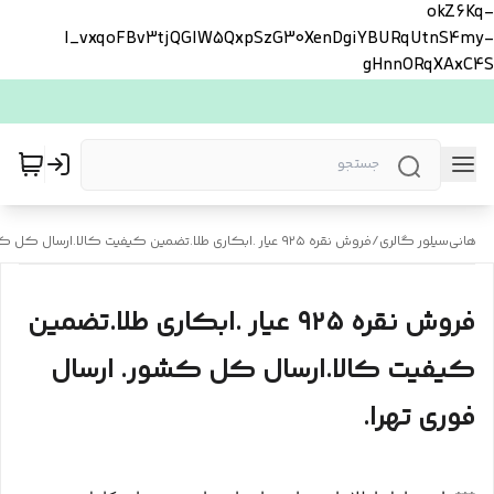
okZ6Kq-
l_vxqoFBv3tjQGlW5QxpSzG30XenDgiYBURqUtnS4my-
gHnnORqXAxC4S
هانی‌سیلور گالری
/
فروش نقره ۹۲۵ عیار .ابکاری طلا.تضمین کیفیت کالا.ارسال کل کشور. ارسال فوری تهرا.
فروش نقره ۹۲۵ عیار .ابکاری طلا.تضمین
کیفیت کالا.ارسال کل کشور. ارسال
فوری تهرا.