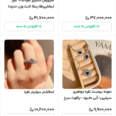
سرویس کارتیر نقره.۹۲۵ عیار
ابکاریرطلا رنگ ثابت وزن حدودا
۳۴ گرم
41,700,000
37,000,000
افزودن به سبد
افزودن به سبد
نمونه نیمست نقره جواهری
انگشتر سولیتر نقره
سیترین-آبی کبود -یاقوت سرخ
-زمرد
10,200,000
9,900,000