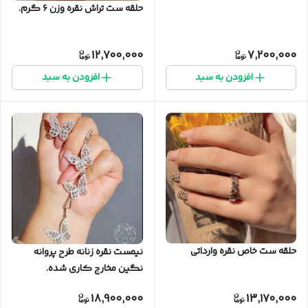
حلقه ست تراش نقره وزن ۶ گرم.
12,700,000
7,200,000
افزودن به سبد
افزودن به سبد
حلقه ست خاص نقره وارداتی
نیمست نقره زنانه طرح پروانه
نگین مخارج کاری شده.
18,900,000
13,170,000