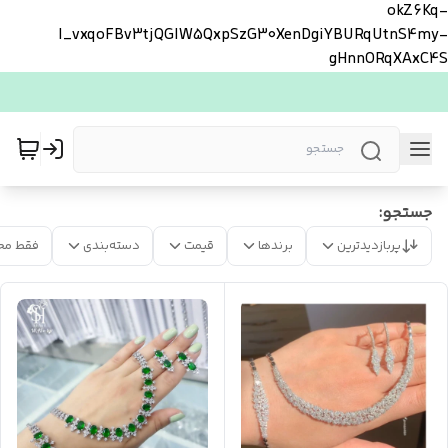
okZ6Kq-
l_vxqoFBv3tjQGlW5QxpSzG30XenDgiYBURqUtnS4my-
gHnnORqXAxC4S
جستجو:
پربازدیدترین
برندها
قیمت
دسته‌بندی
فقط مح