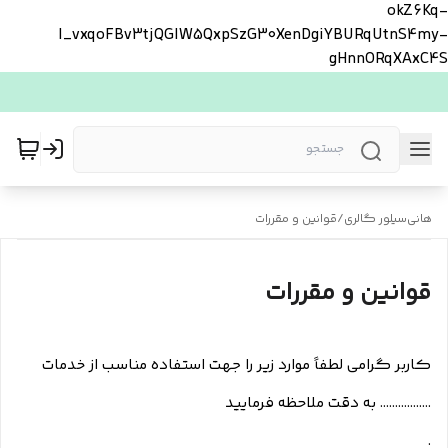
okZ6Kq-
l_vxqoFBv3tjQGlW5QxpSzG30XenDgiYBURqUtnS4my-
gHnnORqXAxC4S
هانی‌سیلور گالری
/
قوانین و مقررات
قوانین و مقررات
کاربر گرامی لطفاً موارد زیر را جهت استفاده مناسب از خدمات
................. به دقت ملاحظه فرمایید
.