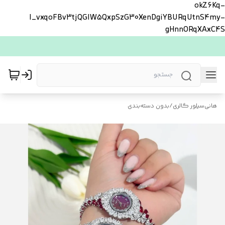
okZ6Kq-
l_vxqoFBv3tjQGlW5QxpSzG30XenDgiYBURqUtnS4my-
gHnnORqXAxC4S
هانی‌سیلور گالری
/
بدون دسته‌بندی