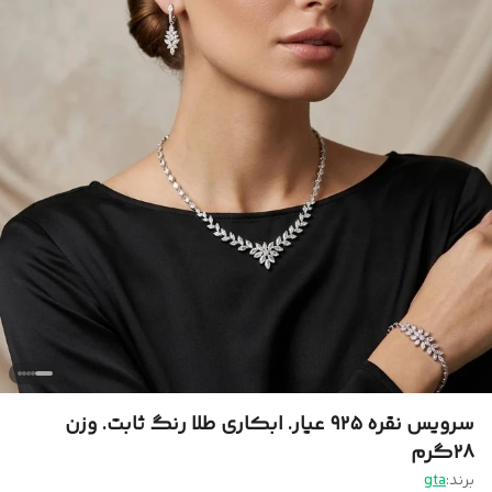
سرویس نقره ۹۲۵ عیار. ابکاری طلا رنگ ثابت. وزن
۲۸گرم
برند:
gta