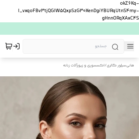
okZ6Kq-
l_vxqoFBv3tjQGlW5QxpSzG30XenDgiYBURqUtnS4my-
gHnnORqXAxC4S
هانی‌سیلور گالری
/
اکسسوری و زیورآلات زنانه