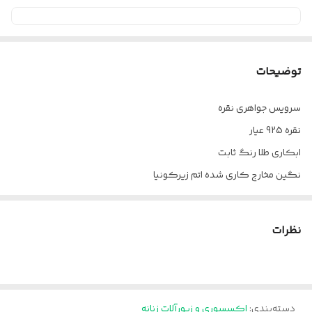
توضیحات
سرویس جواهری نقره
نقره 925 عیار
ابکاری طلا رنگ ثابت
نگین مخارج کاری شده اتم زیرکونیا
تضمین کیفیت کالا
ارسال بافاکتور معتبر فروشگاه
نظرات
ارسال کل کشور باپست
لطعا قبل از سفارش موجودی بگیرین
دسته‌بندی
:
اکسسوری و زیورآلات زنانه