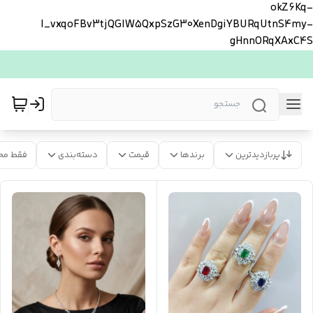
okZ6Kq-
l_vxqoFBv3tjQGlW5QxpSzG30XenDgiYBURqUtnS4my-
gHnnORqXAxC4S
پربازدیدترین
برندها
قیمت
دسته‌بندی
فقط مح