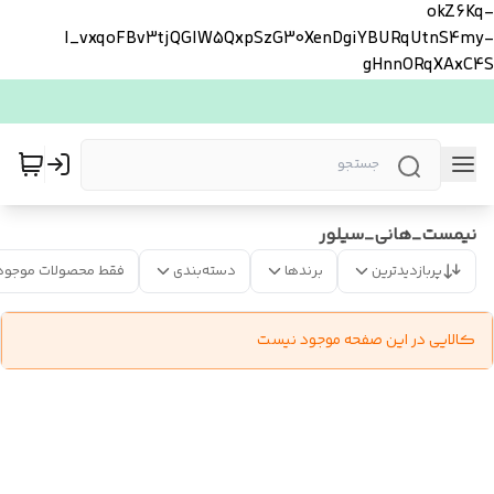
okZ6Kq-
l_vxqoFBv3tjQGlW5QxpSzG30XenDgiYBURqUtnS4my-
gHnnORqXAxC4S
نیمست_هانی_سیلور
پربازدیدترین
برندها
دسته‌بندی
فقط محصولات موجود
کالایی در این صفحه موجود نیست