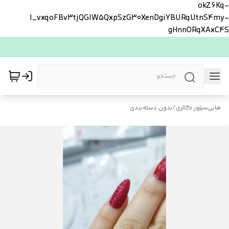
okZ6Kq-
l_vxqoFBv3tjQGlW5QxpSzG30XenDgiYBURqUtnS4my-
gHnnORqXAxC4S
هانی‌سیلور گالری
/
بدون دسته‌بندی