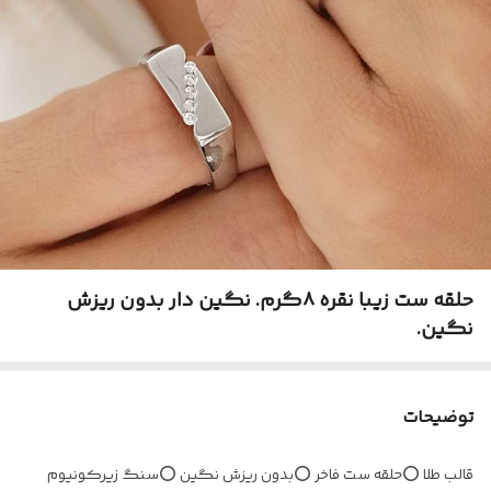
حلقه ست زیبا نقره ۸گرم. نگین دار بدون ریزش
نگین.
توضیحات
قالب طلا ⭕️حلقه ست فاخر ⭕️بدون ریزش نگین ⭕️سنگ زیرکونیوم