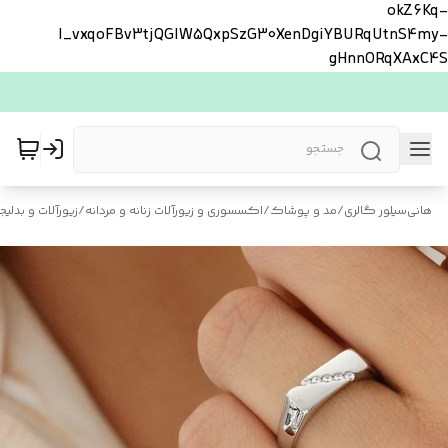
okZ6Kq-
l_vxqoFBv3tjQGlW5QxpSzG30XenDgiYBURqUtnS4my-
gHnnORqXAxC4S
هانی‌سیلور گالری
/
مد و پوشاک
/
اکسسوری و زیورآلات زنانه و مردانه
/
زیورآلات و بدلیجا