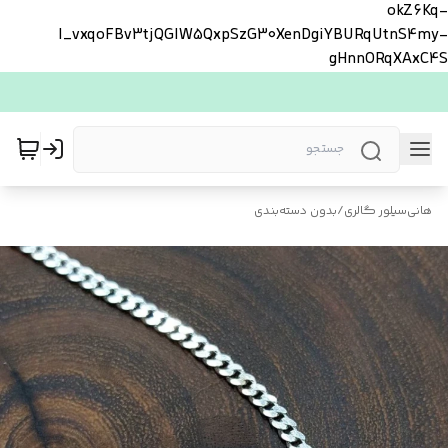
okZ6Kq-
l_vxqoFBv3tjQGlW5QxpSzG30XenDgiYBURqUtnS4my-
gHnnORqXAxC4S
هانی‌سیلور گالری
/
بدون دسته‌بندی