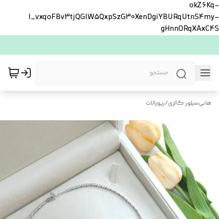
okZ6Kq-
l_vxqoFBv3tjQGlW5QxpSzG30XenDgiYBURqUtnS4my-
gHnnORqXAxC4S
هانی‌سیلور گالری
/
زیورالات