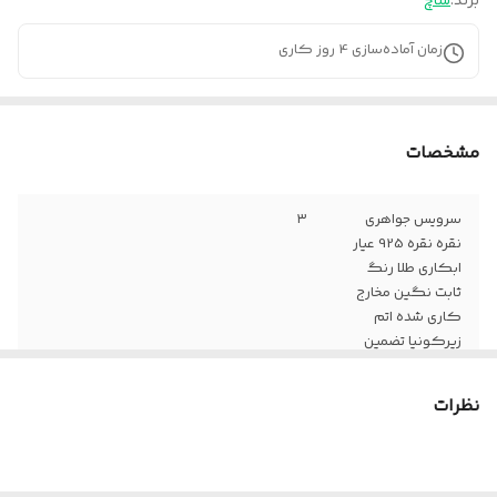
برند:
ساچ
زمان آماده‌سازی
4
روز کاری
مشخصات
سرویس جواهری
۳
نقره نقره 925 عیار
ابکاری طلا رنگ
ثابت نگین مخارج
کاری شده اتم
زیرکونیا تضمین
کیفیت کالا ارسال
بافاکتور معتبر
نظرات
فروشگاه ارسال
کل کشور باپست
لطعا قبل از سفارش
موجودی بگیرین