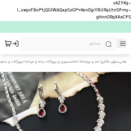
okZ6Kq-
l_vxqoFBv3tjQGlW5QxpSzG30XenDgiYBURqUtnS4my-
gHnnORqXAxC4S
هانی‌سیلور گالری
/
مد و پوشاک
/
اکسسوری و زیورآلات زنانه و مردانه
/
زیورآلات و بدلیجا