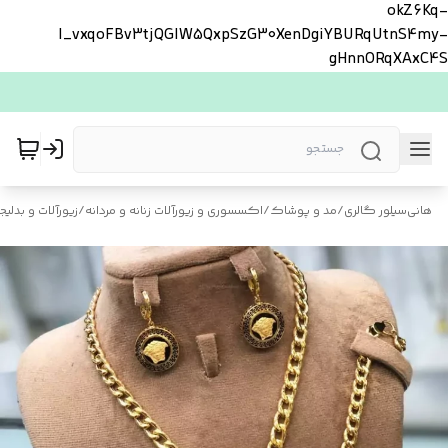
okZ6Kq-
l_vxqoFBv3tjQGlW5QxpSzG30XenDgiYBURqUtnS4my-
gHnnORqXAxC4S
هانی‌سیلور گالری
/
مد و پوشاک
/
اکسسوری و زیورآلات زنانه و مردانه
/
زیورآلات و بدلیجا