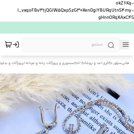
okZ6Kq-
l_vxqoFBv3tjQGlW5QxpSzG30XenDgiYBURqUtnS4my-
gHnnORqXAxC4S
هانی‌سیلور گالری
/
مد و پوشاک
/
اکسسوری و زیورآلات زنانه و مردانه
/
زیورآلات و بدلیجا