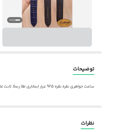
توضیحات
ساعت جواهری نقره نقره 925 عیار ابکاری طلا رنگ ثابت تضمین کیفیت کالا ارسال بافاکتور معتبر فروشگاه ارسال کل کشور باپست لطعا قبل از سفارش موجودی بگیرین
نظرات