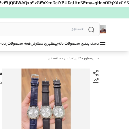
FBv3tjQGlW5QxpSzG30XenDgiYBURqUtnS4my-gHnnORqXAxC4S
دسته‌بندی محصولات
خانه
پیگیری سفارش
همه محصولات
زنانه
ت
هانی‌سیلور گالری
/
بدون دسته‌بندی
س
د