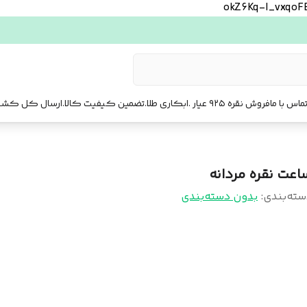
okZ6Kq-l_vxqo
ماس با ما
فروش نقره ۹۲۵ عیار .ابکاری طلا.تضمین کیفیت کالا.ارسال کل کشور. ارسال فوری تهرا.
اعت نقره مردانه
سته‌بندی
:
بدون دسته‌بندی