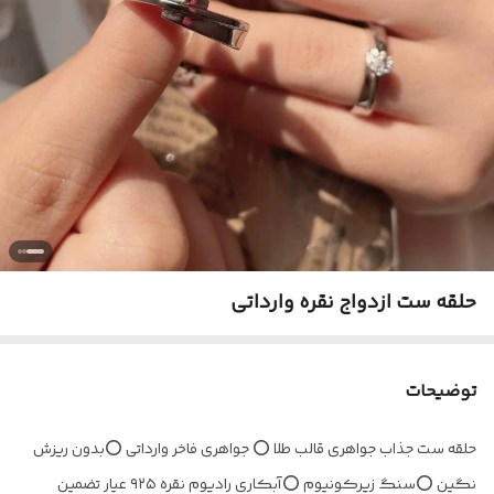
حلقه ست ازدواج نقره وارداتی
توضیحات
حلقه ست جذاب جواهری قالب طلا ⭕️ جواهری فاخر وارداتی ⭕️بدون ریزش
نگین ⭕️سنگ زیرکونیوم ⭕️آبکاری رادیوم نقره ۹۲۵ عیار تضمین