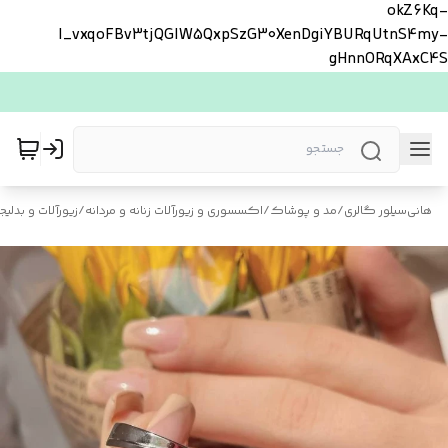
okZ6Kq-
l_vxqoFBv3tjQGlW5QxpSzG30XenDgiYBURqUtnS4my-
gHnnORqXAxC4S
هانی‌سیلور گالری
/
مد و پوشاک
/
اکسسوری و زیورآلات زنانه و مردانه
/
زیورآلات و بدلیجا