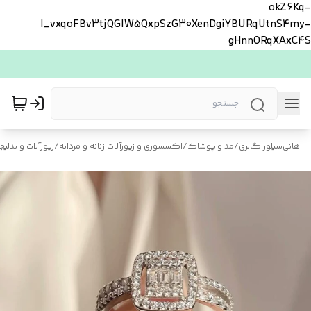
okZ6Kq-
l_vxqoFBv3tjQGlW5QxpSzG30XenDgiYBURqUtnS4my-
gHnnORqXAxC4S
هانی‌سیلور گالری
/
مد و پوشاک
/
اکسسوری و زیورآلات زنانه و مردانه
/
زیورآلات و بدلیجا