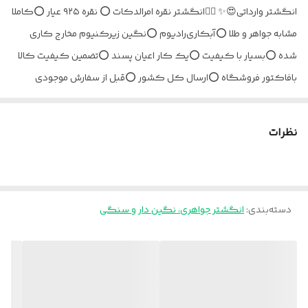
انگشتر وارداتی😍✨ 👌🏼انگشتر نقره امرالدکات ⭕️ نقره ۹۲۵ عیار ⭕️کاملا
مشابه جواهر و طلا ⭕️آبکاری‌رادیوم ⭕️نگین زیرکنیوم مخارج کاری
شده ⭕️بسیار با کیفیت ⭕️یک کار اعیان پسند ⭕️تضمین کیفیت کالا
بافاکتور فروشگاه ⭕️ارسال کل کشور ⭕️قبل از سفارش موجودی
بگیرین
نظرات
دسته‌بندی
:
انگشتر جواهری، نگین دار و سنگی