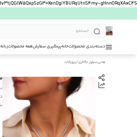
FBv3tjQGlW5QxpSzG30XenDgiYBURqUtnS4my-gHnnORqXAxC4S
دسته‌بندی محصولات
خانه
پیگیری سفارش
همه محصولات
زنانه
ت
هانی‌سیلور گالری
/
زیورالات
س
بر
د
س