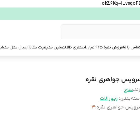
okZ6Kq-l_vxqo
ماس با ما
فروش نقره ۹۲۵ عیار .ابکاری طلا.تضمین کیفیت کالا.ارسال کل کشور. ارسال فوری تهرا.
رویس جواهری نقره
ند:
ساچ
سته‌بندی
:
زیورالات
رویس جواهری نقره
:
۳