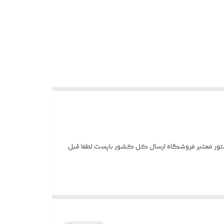
فیت کالا کاملا مشابه طلا فروش با فاکتور معتبر فروشگاه ارسال کل کشور باپست لطفا قبل