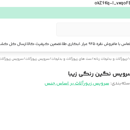
okZ6Kq-l_vxqo
ماس با ما
فروش نقره ۹۲۵ عیار .ابکاری طلا.تضمین کیفیت کالا.ارسال کل کشور. ارسال فوری تهرا.
/
زیورآلات و بدلیجات زنانه
/
ست‌ های زیورآلات و بدلیجات
/
سرویس زیورآلات
/
سرویس زیورآلات
رویس نگین رنگی زیبا
سته‌بندی
:
سرویس زیورآلات بر اساس جنس