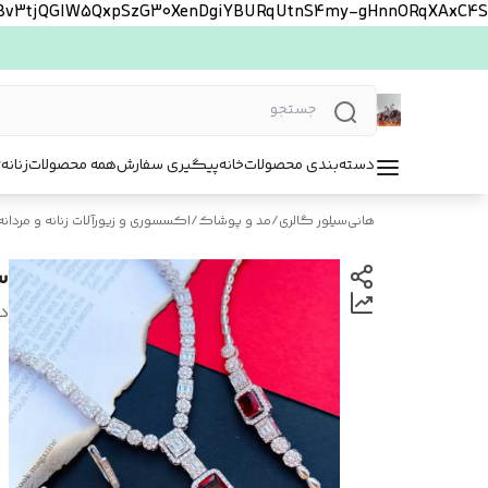
FBv3tjQGlW5QxpSzG30XenDgiYBURqUtnS4my-gHnnORqXAxC4S
دسته‌بندی محصولات
خانه
پیگیری سفارش
همه محصولات
زنانه
ت
هانی‌سیلور گالری
/
مد و پوشاک
/
اکسسوری و زیورآلات زنانه و مردانه
س
د