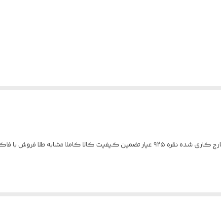
نمونه سرویس نقره ✨ابکاری رادیوم رنگ ثابت نگین مخارج کاری شده نقره ۹۲۵ عیار تضمین کی