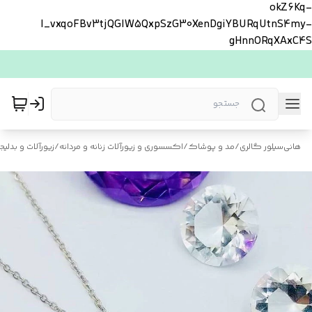
okZ6Kq-
l_vxqoFBv3tjQGlW5QxpSzG30XenDgiYBURqUtnS4my-
gHnnORqXAxC4S
هانی‌سیلور گالری
/
مد و پوشاک
/
اکسسوری و زیورآلات زنانه و مردانه
/
زیورآلات و بدلیجا