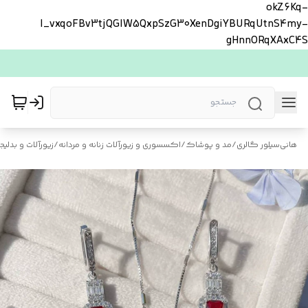
okZ6Kq-
l_vxqoFBv3tjQGlW5QxpSzG30XenDgiYBURqUtnS4my-
gHnnORqXAxC4S
هانی‌سیلور گالری
/
مد و پوشاک
/
اکسسوری و زیورآلات زنانه و مردانه
/
زیورآلات و بدلیجا