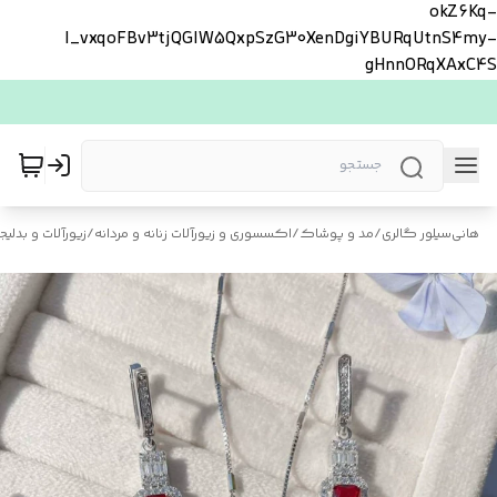
okZ6Kq-
l_vxqoFBv3tjQGlW5QxpSzG30XenDgiYBURqUtnS4my-
gHnnORqXAxC4S
هانی‌سیلور گالری
/
مد و پوشاک
/
اکسسوری و زیورآلات زنانه و مردانه
/
زیورآلات و بدلیجا