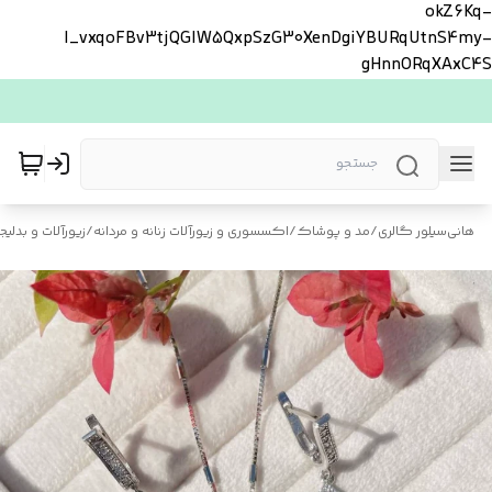
okZ6Kq-
l_vxqoFBv3tjQGlW5QxpSzG30XenDgiYBURqUtnS4my-
gHnnORqXAxC4S
هانی‌سیلور گالری
/
مد و پوشاک
/
اکسسوری و زیورآلات زنانه و مردانه
/
زیورآلات و بدلیجا