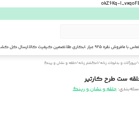
okZ6Kq-l_vxqo
ماس با ما
فروش نقره ۹۲۵ عیار .ابکاری طلا.تضمین کیفیت کالا.ارسال کل کشور. ارسال فوری تهرا.
/
زیورآلات و بدلیجات زنانه
/
انگشتر زنانه
/
حلقه و نشان و رینگ
لقه ست طرح کارتیر
سته‌بندی
:
حلقه و نشان و رینگ