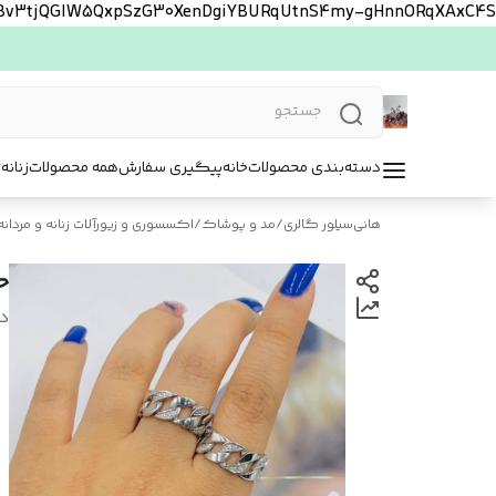
FBv3tjQGlW5QxpSzG30XenDgiYBURqUtnS4my-gHnnORqXAxC4S
دسته‌بندی محصولات
خانه
پیگیری سفارش
همه محصولات
زنانه
ت
هانی‌سیلور گالری
/
مد و پوشاک
/
اکسسوری و زیورآلات زنانه و مردانه
ح
د