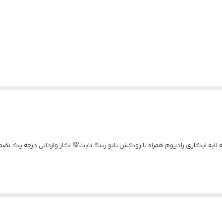
 سوپرلوکس ایتالیا💎 نقره ۹۲۵ عیار 💯 سه لابه ابکاری رادیوم همراه با روکش نانو رنگ ثابت💯 کار وا