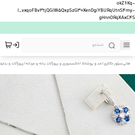
okZ6Kq-
l_vxqoFBv3tjQGlW5QxpSzG30XenDgiYBURqUtnS4my-
gHnnORqXAxC4S
هانی‌سیلور گالری
/
مد و پوشاک
/
اکسسوری و زیورآلات زنانه و مردانه
/
زیورآلات و بدلیجا