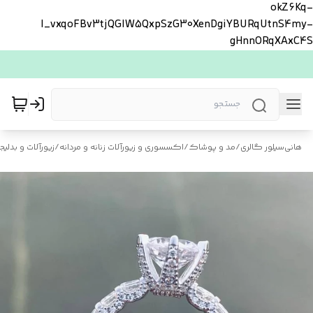
okZ6Kq-
l_vxqoFBv3tjQGlW5QxpSzG30XenDgiYBURqUtnS4my-
gHnnORqXAxC4S
هانی‌سیلور گالری
/
مد و پوشاک
/
اکسسوری و زیورآلات زنانه و مردانه
/
زیورآلات و بدلیجا