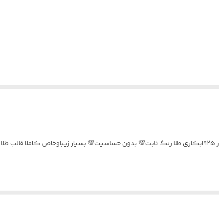
گردنبند فیوژن تقره طرح طلا نگین مخارج کاری شده عیار ۹۲۵ابکاری طلا رنگ ثابت💯 بدون حساسیت💯 بسیار ز