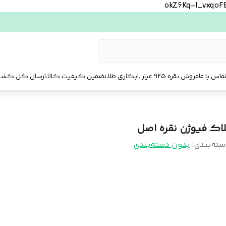
okZ6Kq-l_vxqo
ماس با ما
فروش نقره ۹۲۵ عیار .ابکاری طلا.تضمین کیفیت کالا.ارسال کل کشور. ارسال فوری تهرا.
لاک فیوژن نقره اصل
سته‌بندی
:
بدون دسته‌بندی