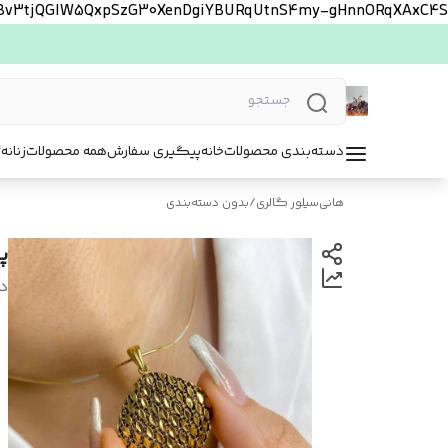
FBv3tjQGlW5QxpSzG30XenDgiYBURqUtnS4my-gHnnORqXAxC4S
دسته‌بندی محصولات
خانه
پیگیری سفارش
همه محصولات
زنانه
ت
هانی‌سیلور گالری
/
بدون دسته‌بندی
پ
د