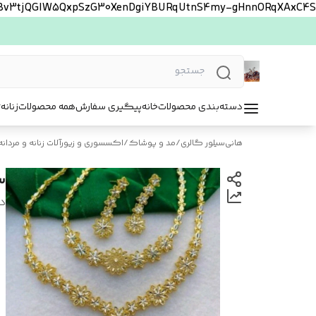
FBv3tjQGlW5QxpSzG30XenDgiYBURqUtnS4my-gHnnORqXAxC4S
دسته‌بندی محصولات
خانه
پیگیری سفارش
همه محصولات
زنانه
ت
هانی‌سیلور گالری
/
مد و پوشاک
/
اکسسوری و زیورآلات زنانه و مردانه
س
د