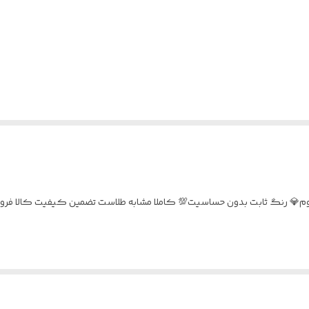
 نقره ۹۲۵ عیار ابکاری طلا رادیوم💎 رنگ ثابت بدون حساسیت💯 کاملا مشابه طلاست تضمین کیفیت