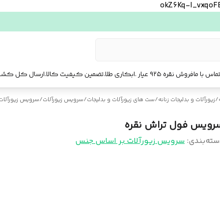
okZ6Kq-l_vxqo
ماس با ما
فروش نقره ۹۲۵ عیار .ابکاری طلا.تضمین کیفیت کالا.ارسال کل کشور. ارسال فوری تهرا.
/
زیورآلات و بدلیجات زنانه
/
ست‌ های زیورآلات و بدلیجات
/
سرویس زیورآلات
/
سرویس زیورآلات
رویس فول تراش نقره
سته‌بندی
:
سرویس زیورآلات بر اساس جنس