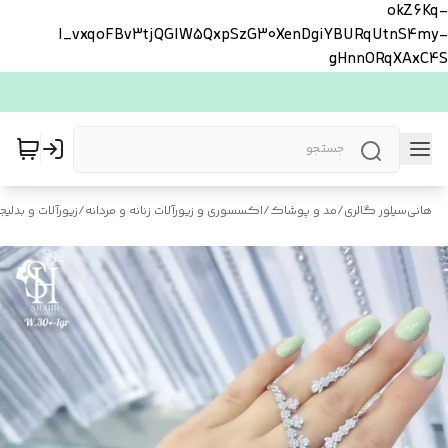
okZ6Kq-
l_vxqoFBv3tjQGlW5QxpSzG30XenDgiYBURqUtnS4my-
gHnnORqXAxC4S
هانی‌سیلور گالری
/
مد و پوشاک
/
اکسسوری و زیورآلات زنانه و مردانه
/
زیورآلات و بدلیجا