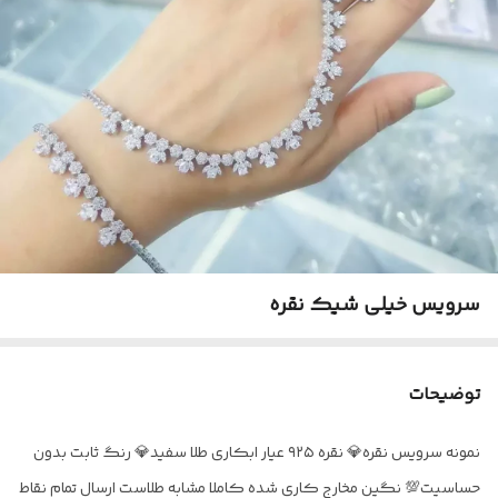
سرویس خیلی شیک نقره
توضیحات
نمونه سرویس نقره💎 نقره ۹۲۵ عیار ابکاری طلا سفید💎 رنگ ثابت بدون
حساسیت💯 نگین مخارج کاری شده کاملا مشابه طلاست ارسال تمام نقاط