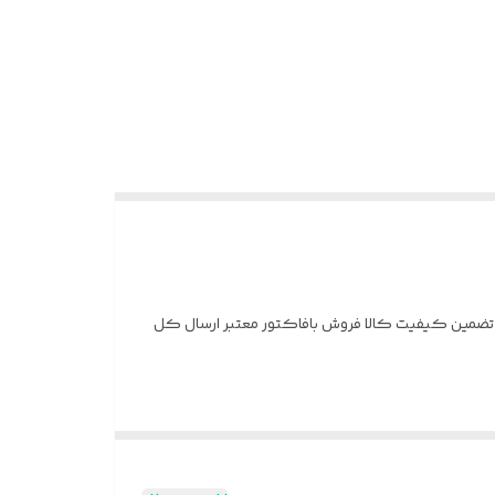
ب جواهری قالب طلا ⭕️سرویس جواهری فاخر ⭕️بدون ریزش نگین ⭕️سنگ زیرکونیوم ⭕️آبکاری رادیوم نقره ۹۲۵ عیار تضمین کیفیت کالا فروش بافاکتور معتبر ارسال کل