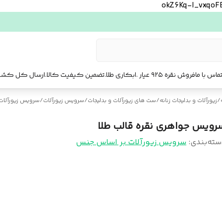
okZ6Kq-l_vxqo
ماس با ما
فروش نقره ۹۲۵ عیار .ابکاری طلا.تضمین کیفیت کالا.ارسال کل کشور. ارسال فوری تهرا.
/
زیورآلات و بدلیجات زنانه
/
ست‌ های زیورآلات و بدلیجات
/
سرویس زیورآلات
/
سرویس زیورآلات
رویس جواهری نقره قالب طلا
سته‌بندی
:
سرویس زیورآلات بر اساس جنس