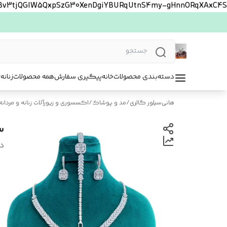
FBv3tjQGlW5QxpSzG30XenDgiYBURqUtnS4my-gHnnORqXAxC4S
دسته‌بندی محصولات
خانه
پیگیری سفارش
همه محصولات
زنانه
ت
هانی‌سیلور گالری
/
مد و پوشاک
/
اکسسوری و زیورآلات زنانه و مردانه
س
د