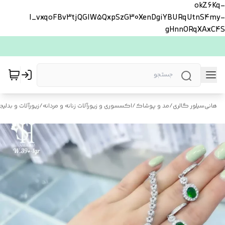
okZ6Kq-
l_vxqoFBv3tjQGlW5QxpSzG30XenDgiYBURqUtnS4my-
gHnnORqXAxC4S
هانی‌سیلور گالری
/
مد و پوشاک
/
اکسسوری و زیورآلات زنانه و مردانه
/
زیورآلات و بدلیجا