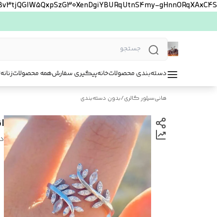
FBv3tjQGlW5QxpSzG30XenDgiYBURqUtnS4my-gHnnORqXAxC4S
دسته‌بندی محصولات
خانه
پیگیری سفارش
همه محصولات
زنانه
ت
هانی‌سیلور گالری
/
بدون دسته‌بندی
ا
د