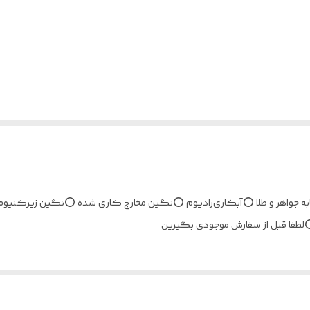
✨ ⭕️ نقره ۹۲۵ عیار ⭕️کاملا مشابه جواهر و طلا ⭕️آبکاری‌رادیوم ⭕️نگین مخارج کاری شده ⭕️
طفا قبل از سفارش موجودی بگیرین