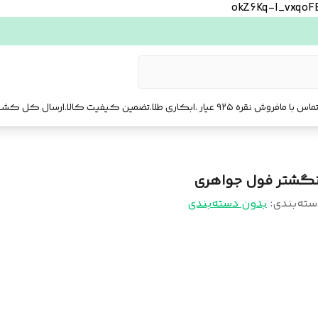
okZ6Kq-l_vxqo
ماس با ما
فروش نقره ۹۲۵ عیار .ابکاری طلا.تضمین کیفیت کالا.ارسال کل کشور. ارسال فوری تهرا.
نگشتر فول جواهری
سته‌بندی
:
بدون دسته‌بندی