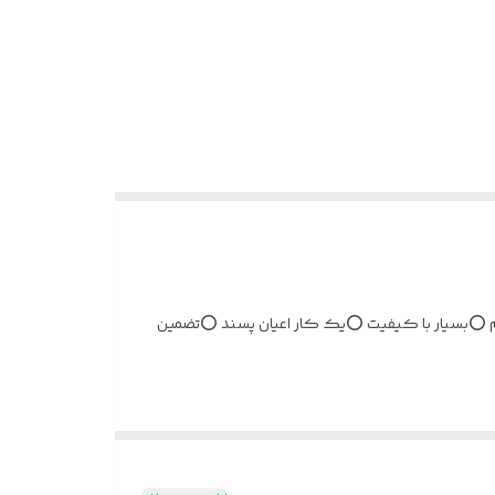
نگین زیرکنیوم ⭕️بسیار با کیفیت ⭕️یک کار اعیان پسند ⭕️تضمین