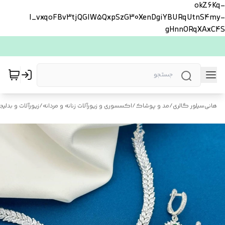
okZ6Kq-
l_vxqoFBv3tjQGlW5QxpSzG30XenDgiYBURqUtnS4my-
gHnnORqXAxC4S
هانی‌سیلور گالری
/
مد و پوشاک
/
اکسسوری و زیورآلات زنانه و مردانه
/
زیورآلات و بدلیجا