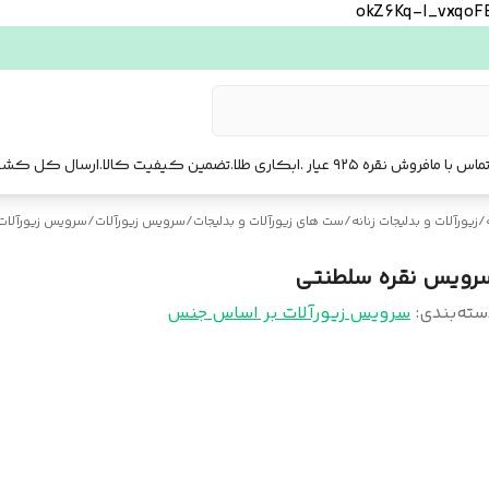
okZ6Kq-l_vxqo
ماس با ما
فروش نقره ۹۲۵ عیار .ابکاری طلا.تضمین کیفیت کالا.ارسال کل کشور. ارسال فوری تهرا.
/
زیورآلات و بدلیجات زنانه
/
ست‌ های زیورآلات و بدلیجات
/
سرویس زیورآلات
/
سرویس زیورآلات
رویس نقره سلطنتی
سته‌بندی
:
سرویس زیورآلات بر اساس جنس