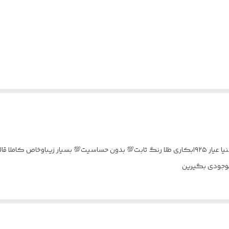
سرویس جواهری نقره نگین مخارج کاری شده اتم زیروکنیا عیار ۹۲۵ابکاری طلا رنگ ثابت💯 بدون حساسیت
موجودی بگیرین