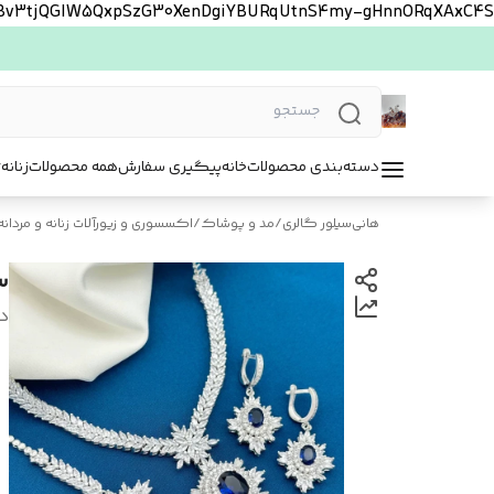
FBv3tjQGlW5QxpSzG30XenDgiYBURqUtnS4my-gHnnORqXAxC4S
دسته‌بندی محصولات
خانه
پیگیری سفارش
همه محصولات
زنانه
ت
هانی‌سیلور گالری
/
مد و پوشاک
/
اکسسوری و زیورآلات زنانه و مردانه
س
د