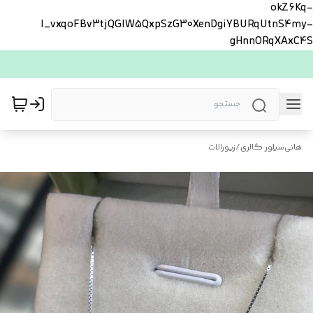
okZ6Kq-
l_vxqoFBv3tjQGlW5QxpSzG30XenDgiYBURqUtnS4my-
gHnnORqXAxC4S
هانی‌سیلور گالری
/
زیورالات