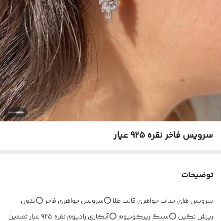
سرویس فاخر نقره 925 عیار
توضیحات
سرویس های جذاب جواهری قالب طلا ⭕️سرویس جواهری فاخر ⭕️بدون
ریزش نگین ⭕️سنگ زیرکونیوم ⭕️آبکاری رادیوم نقره ۹۲۵ عیار تضمین