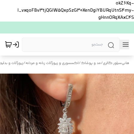
okZ6Kq-
l_vxqoFBv3tjQGlW5QxpSzG30XenDgiYBURqUtnS4my-
gHnnORqXAxC4S
هانی‌سیلور گالری
/
مد و پوشاک
/
اکسسوری و زیورآلات زنانه و مردانه
/
زیورآلات و بدلیجا