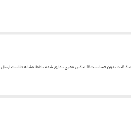
 عیار ابکاری طلا سفید💎 رنگ ثابت بدون حساسیت💯 نگین مخارج کاری شده کاملا مشابه طلا