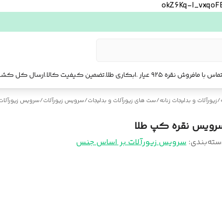
okZ6Kq-l_vxqo
ماس با ما
فروش نقره ۹۲۵ عیار .ابکاری طلا.تضمین کیفیت کالا.ارسال کل کشور. ارسال فوری تهرا.
/
زیورآلات و بدلیجات زنانه
/
ست‌ های زیورآلات و بدلیجات
/
سرویس زیورآلات
/
سرویس زیورآلات
رویس نقره کپ طلا
سته‌بندی
:
سرویس زیورآلات بر اساس جنس