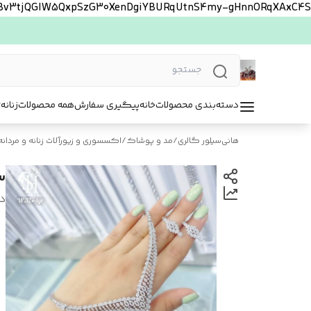
FBv3tjQGlW5QxpSzG30XenDgiYBURqUtnS4my-gHnnORqXAxC4S
دسته‌بندی محصولات
خانه
پیگیری سفارش
همه محصولات
زنانه
ت
هانی‌سیلور گالری
/
مد و پوشاک
/
اکسسوری و زیورآلات زنانه و مردانه
س
د