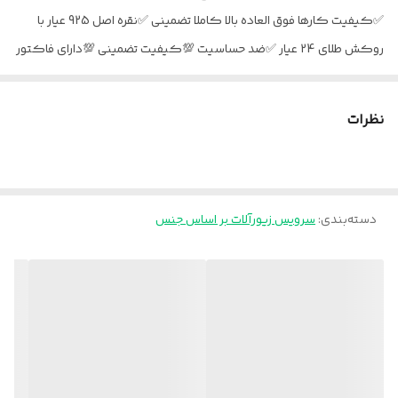
✅کیفیت کارها فوق العاده بالا کاملا تضمینی ✅نقره اصل 925 عیار با
روکش طلای 24 عیار ✅ضد حساسیت 💯کیفیت تضمینی 💯دارای فاکتور
معتبر و رسمی 📑 ✅نقره استرلینگ دارای بالاترین استاندارد جهانی ✅کاملا
مشابه طلا با نمونه طلاش مو نمیزنه 💯 ✅بزرگترین تولید کننده نقره در
نظرات
ایران [کیفیت شعار ما نیست اعتبار ماست ارسال کل کشور باپست جهت
سفارش دایرکت پیام دهید🙏🙏
دسته‌بندی
:
سرویس زیورآلات بر اساس جنس