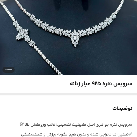
سرویس نقره 925 عیار زنانه
توضیحات
سرویس نقره جواهری اصل کیفیت تضمینی؛ قالب وروکش طلا 💯
✅نگین ها مخراجی شده و بدون هیچ گونه ریزش و شکستگی