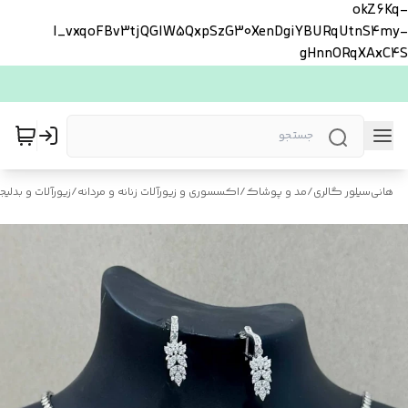
okZ6Kq-
l_vxqoFBv3tjQGlW5QxpSzG30XenDgiYBURqUtnS4my-
gHnnORqXAxC4S
هانی‌سیلور گالری
/
مد و پوشاک
/
اکسسوری و زیورآلات زنانه و مردانه
/
زیورآلات و بدلیجا