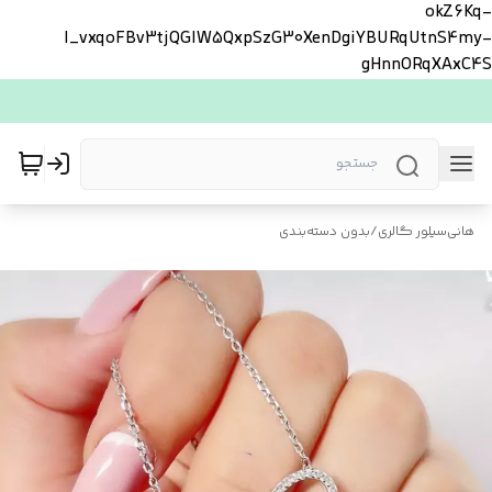
okZ6Kq-
l_vxqoFBv3tjQGlW5QxpSzG30XenDgiYBURqUtnS4my-
gHnnORqXAxC4S
هانی‌سیلور گالری
/
بدون دسته‌بندی