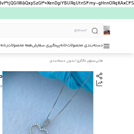
FBv3tjQGlW5QxpSzG30XenDgiYBURqUtnS4my-gHnnORqXAxC4S
دسته‌بندی محصولات
خانه
پیگیری سفارش
همه محصولات
زنانه
ت
هانی‌سیلور گالری
/
بدون دسته‌بندی
گ
د