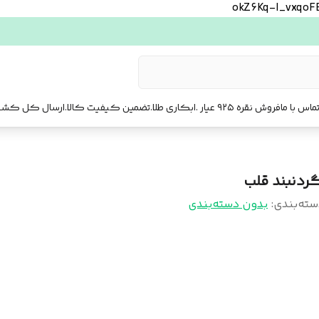
okZ6Kq-l_vxqo
ماس با ما
فروش نقره ۹۲۵ عیار .ابکاری طلا.تضمین کیفیت کالا.ارسال کل کشور. ارسال فوری تهرا.
ردنبند قلب
سته‌بندی
:
بدون دسته‌بندی