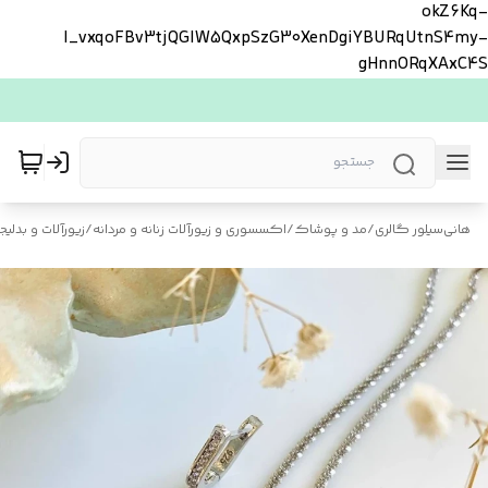
okZ6Kq-
l_vxqoFBv3tjQGlW5QxpSzG30XenDgiYBURqUtnS4my-
gHnnORqXAxC4S
هانی‌سیلور گالری
/
مد و پوشاک
/
اکسسوری و زیورآلات زنانه و مردانه
/
زیورآلات و بدلیجا