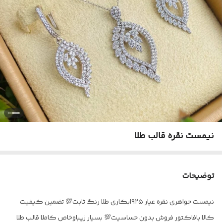
نیمست نقره قالب طلا
توضیحات
نیمست جواهری نقره عیار ۹۲۵ابکاری طلا رنگ ثابت💯 تضمین کیفیت
کالا بافاکتور فروش بدون حساسیت💯 بسیار زیباوخاص کاملا قالب طلا