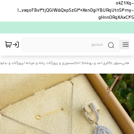
okZ6Kq-
l_vxqoFBv3tjQGlW5QxpSzG30XenDgiYBURqUtnS4my-
gHnnORqXAxC4S
هانی‌سیلور گالری
/
مد و پوشاک
/
اکسسوری و زیورآلات زنانه و مردانه
/
زیورآلات و بدلیجا