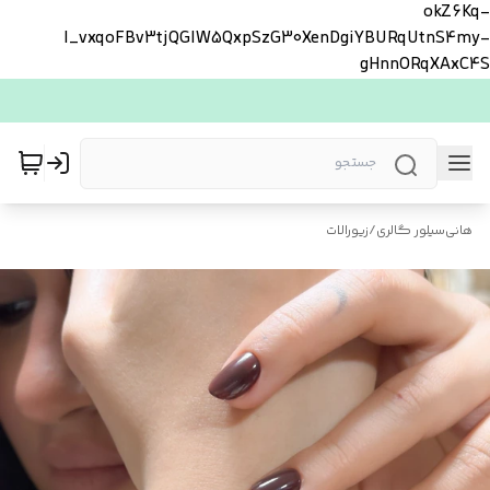
okZ6Kq-
l_vxqoFBv3tjQGlW5QxpSzG30XenDgiYBURqUtnS4my-
gHnnORqXAxC4S
هانی‌سیلور گالری
/
زیورالات