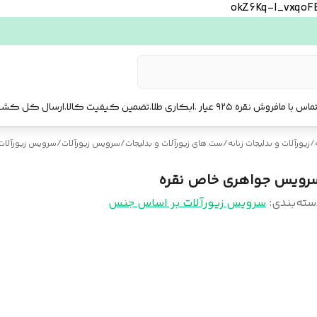
okZ6Kq-l_vxqo
ماس با ما
فروش نقره ۹۲۵ عیار .ابکاری طلا.تضمین کیفیت کالا.ارسال کل کشور. ارسال فوری تهرا.
/
زیورآلات و بدلیجات زنانه
/
ست‌ های زیورآلات و بدلیجات
/
سرویس زیورآلات
/
سرویس زیورآلات
رویس جواهری خاص نقره
سته‌بندی
:
سرویس زیورآلات بر اساس جنس