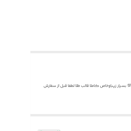
اه بدون حساسیت💯 بسیار زیباوخاص کاملا قالب طلا لطفا قبل از سفارش