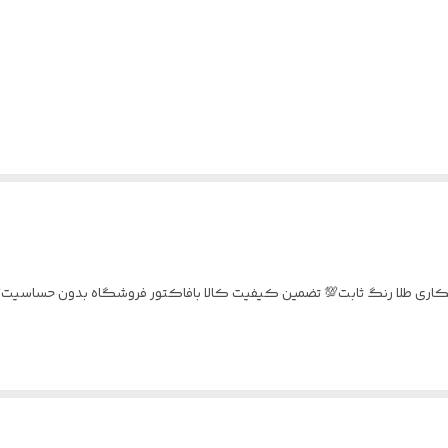
ویس جواهری نقره نگین مخارج کاری شده عیار ۹۲۵ابکاری طلا رنگ ثابت💯 تضمین کیفیت کالا بافاکتور فروشگ