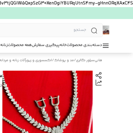
FBv3tjQGlW5QxpSzG30XenDgiYBURqUtnS4my-gHnnORqXAxC4S
دسته‌بندی محصولات
خانه
پیگیری سفارش
همه محصولات
زنانه
ت
هانی‌سیلور گالری
/
مد و پوشاک
/
اکسسوری و زیورآلات زنانه و مردانه
س
د