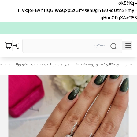
okZ6Kq-
l_vxqoFBv3tjQGlW5QxpSzG30XenDgiYBURqUtnS4my-
gHnnORqXAxC4S
هانی‌سیلور گالری
/
مد و پوشاک
/
اکسسوری و زیورآلات زنانه و مردانه
/
زیورآلات و بدلیجا