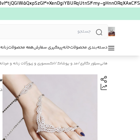
FBv3tjQGlW5QxpSzG30XenDgiYBURqUtnS4my-gHnnORqXAxC4S
دسته‌بندی محصولات
خانه
پیگیری سفارش
همه محصولات
زنانه
ت
هانی‌سیلور گالری
/
مد و پوشاک
/
اکسسوری و زیورآلات زنانه و مردانه
س
د