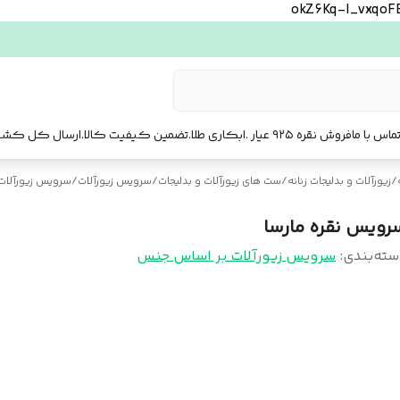
okZ6Kq-l_vxqo
ماس با ما
فروش نقره ۹۲۵ عیار .ابکاری طلا.تضمین کیفیت کالا.ارسال کل کشور. ارسال فوری تهرا.
/
زیورآلات و بدلیجات زنانه
/
ست‌ های زیورآلات و بدلیجات
/
سرویس زیورآلات
/
سرویس زیورآلات
رویس نقره مارسا
سته‌بندی
:
سرویس زیورآلات بر اساس جنس