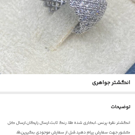
انگشتر جواهری
توضیحات
انگشتر نقره پرنس ،ابکاری شده طلا، رنگ ثابت،ارسال رایگان،ارسال کل
کشور،جهت سفارش پیام دهید،قبل از سفارش موجودی بگیرین🙏