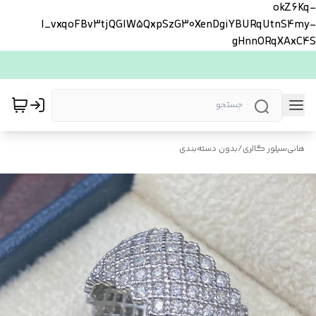
okZ6Kq-
l_vxqoFBv3tjQGlW5QxpSzG30XenDgiYBURqUtnS4my-
gHnnORqXAxC4S
هانی‌سیلور گالری
/
بدون دسته‌بندی