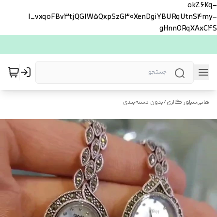
okZ6Kq-
l_vxqoFBv3tjQGlW5QxpSzG30XenDgiYBURqUtnS4my-
gHnnORqXAxC4S
هانی‌سیلور گالری
/
بدون دسته‌بندی