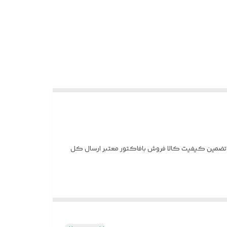
ب جواهری قالب طلا ⭕️سرویس جواهری فاخر ⭕️بدون ریزش نگین ⭕️سنگ زیرکونیوم ⭕️آبکاری رادیوم نقره 925 عیار تضمین کیفیت کالا فروش بافاکتور معتبر ارسال کل