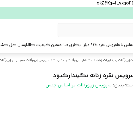
okZ6Kq-l_vxqo
ماس با ما
فروش نقره ۹۲۵ عیار .ابکاری طلا.تضمین کیفیت کالا.ارسال کل کشور. ارسال فوری تهرا.
/
زیورآلات و بدلیجات زنانه
/
ست‌ های زیورآلات و بدلیجات
/
سرویس زیورآلات
/
سرویس زیورآلات
رویس نقره زنانه نگیندارکبود
سته‌بندی
:
سرویس زیورآلات بر اساس جنس