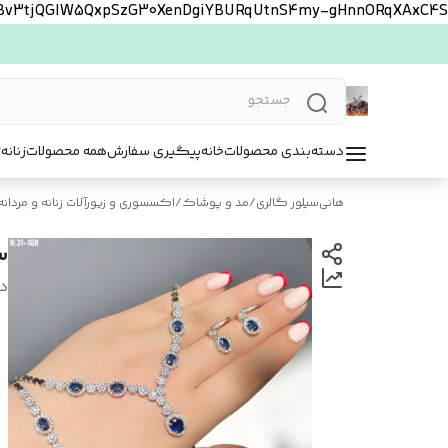
FBv3tjQGlW5QxpSzG30XenDgiYBURqUtnS4my-gHnnORqXAxC4S
دسته‌بندی محصولات
خانه
پیگیری سفارش
همه محصولات
زنانه
ت
هانی‌سیلور گالری
/
مد و پوشاک
/
اکسسوری و زیورآلات زنانه و مردانه
س
د