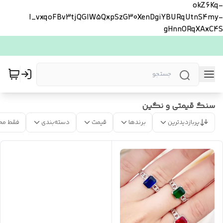
okZ6Kq-
l_vxqoFBv3tjQGlW5QxpSzG30XenDgiYBURqUtnS4my-
gHnnORqXAxC4S
سنگ قیمتی و نگین
پربازدیدترین
برندها
قیمت
دسته‌بندی
فقط مح